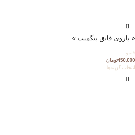
« پاروی قایق پیگمنت »
قلمو
450,000
تومان
انتخاب گزینه‌ها