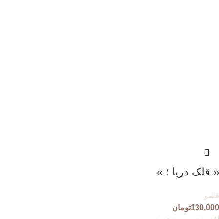
« قلک دریا ؛ »
قلمو
130,000
تومان