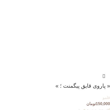
« پاروی قایق پیگمنت ؛ »
قلمو
150,000
تومان
افزودن به سبد خرید