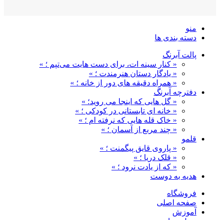
منو
دسته بندی ها
پالت آبرنگ
« کنار سینه ات، برای دست هایت می‌تپم ؛ »
« یادگار دستان هنرمندت ؛ »
« همراه دقیقه های دور از خانه ؛ »
دفترچه آبرنگ
« گل هایی که اینجا می روید؛ »
« خانه ای تابستانی در کودکی ؛ »
« خاک قله هایی که نرفته ام ؛ »
« چند مربع از آسمان ؛ »
قلمو
« پاروی قایق پیگمنت ؛ »
« قلک دریا ؛ »
« که از یادت نرود ؛ »
هدیه به دوست
فروشگاه
صفحه اصلی
آموزش