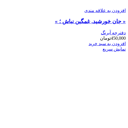
افزودن به علاقه مندی
« جان خورشید, غمگین نباش ؛ »
دفترچه آبرنگ
450,000
تومان
افزودن به سبد خرید
نمایش سریع